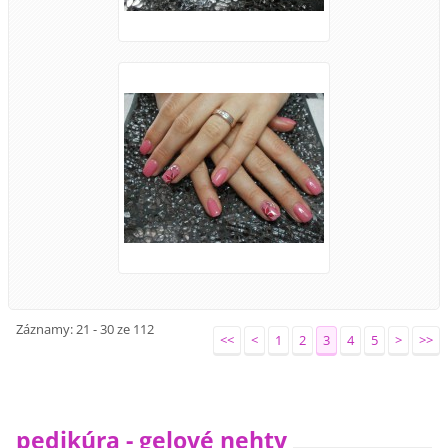
Záznamy: 21 - 30 ze 112
<<
<
1
2
3
4
5
>
>>
pedikúra - gelové nehty