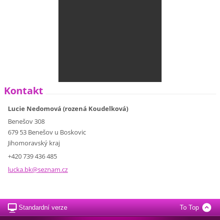
Kontakt
Lucie Nedomová (rozená Koudelková)
Benešov 308
679 53 Benešov u Boskovic
Jihomoravský kraj
+420 739 436 485
lucka.bk
@seznam.
cz
Standardní verze
To Top