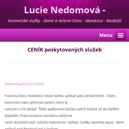
Lucie Nedomová -
Kosmetika - Manikúra -
Kosmetiské služby - Denní a večerní líčení - Manikúra - Modeláž
nehtů - Pedikúra - Depilace - Prodej kosmetiky For Life & Madaga
Pedikúra
Menu
CENÍK poskytovaných služeb
Zdobení gelových nehtů:
Francouzskou manikúru neboli špičku aplikuji jako pernamentní - bílým,
barevným nabo glitrovým gelem, který je
vytvrzen v UV lampě. Takto aplikovaná špička vydrží krásná až do dalšího
doplnění. Francouzskou manikúru můžeme
navíc dozdobit např. ručním malováním, obtisky, razítky, kamínky apod., které