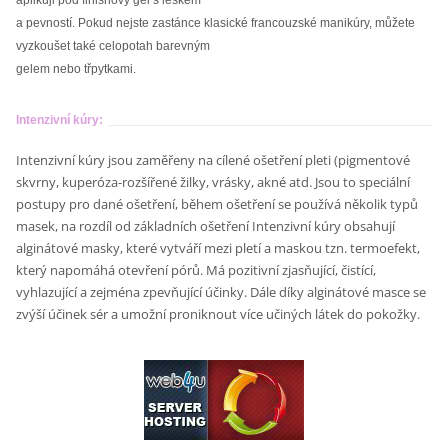
aplikuji pod finishový gel s leskem
a pevností. Pokud nejste zastánce klasické francouzské manikúry, můžete
vyzkoušet také celopotah barevným
gelem nebo třpytkami.
Intenzivní kúry:
Intenzivní kúry jsou zaměřeny na cílené ošetření pleti (pigmentové
skvrny, kuperóza-rozšířené žilky, vrásky, akné atd. Jsou to speciální
postupy pro dané ošetření, během ošetření se používá několik typů
masek, na rozdíl od základních ošetření Intenzivní kúry obsahují
alginátové masky, které vytváří mezi pletí a maskou tzn. termoefekt,
který napomáhá otevření pórů. Má pozitivní zjasňující, čistící,
vyhlazující a zejména zpevňující účinky. Dále díky alginátové masce se
zvýší účinek sér a umožní proniknout více učiných látek do pokožky.