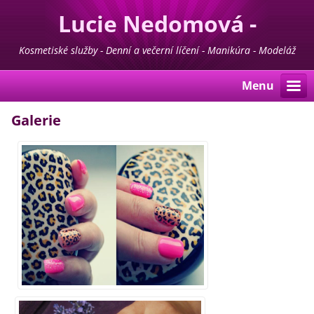
Lucie Nedomová -
Kosmetika - Manikúra -
Kosmetiské služby - Denní a večerní líčení - Manikúra - Modeláž
nehtů - Pedikúra - Depilace - Prodej kosmetiky For Life & Madaga
Pedikúra
Menu
Galerie