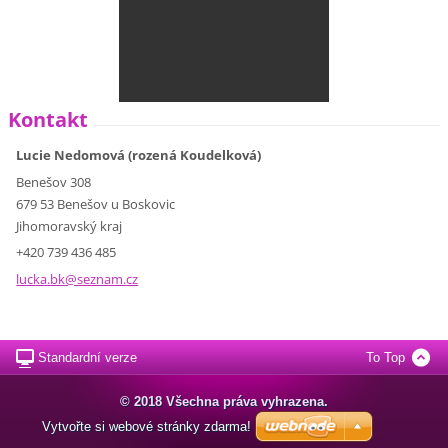
Kontakt
Lucie Nedomová (rozená Koudelková)
Benešov 308
679 53 Benešov u Boskovic
Jihomoravský kraj
+420 739 436 485
lucka.bk
@seznam.
cz
Standardní verze
To Top
© 2018 Všechna práva vyhrazena.
Vytvořte si webové stránky zdarma!