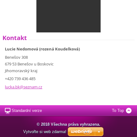
Kontakt
Lucie Nedomová (rozená Koudelková)
Benešov 308
679 53 Benešov u Boskovic
Jihomoravský kraj
+420 739 436 485
lucka.bk
@seznam.
cz
Standardní verze
To Top
© 2018 Všechna práva vyhrazena.
Vytvořte si web zdarma!