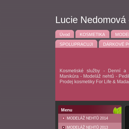
Lucie Nedomová -
Úvod
KOSMETIKA
MODE
SPOLUPRACUJI
DÁRKOVÉ P
Kosmetiské služby - Denní a v
Manikúra - Modeláž nehtů - Pedik
Prodej kosmetiky For Life & Mad
Menu
MODELÁŽ NEHTŮ 2014
MODELÁŽ NEHTŮ 2013