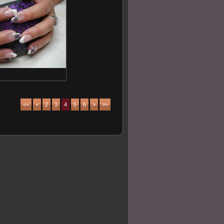
<<
<
2
3
4
5
6
>
>>