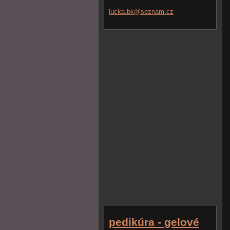
lucka.bk
@seznam.
cz
pedikúra - gelové