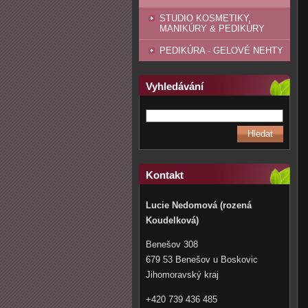
STUDIO KOSMETIKY,
MANIKÚRY & PEDIKÚRY
PEDIKÚRA - GELOVÉ NEHTY
Vyhledávání
Kontakt
Lucie Nedomová (rozená
Koudelková)
Benešov 308
679 53 Benešov u Boskovic
Jihomoravský kraj
+420 739 436 485