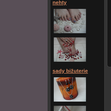
nehty
sady bižuterie