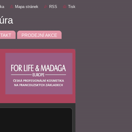
nka
Mapa stránek
RSS
Tisk
úra
TAKT
PRODEJNÍ AKCE