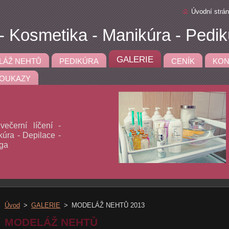
Úvodní strá
 Kosmetika - Manikúra - Pedik
GALERIE
LÁŽ NEHTŮ
PEDIKÚRA
CENÍK
KON
OUKAZY
ečerní líčení -
úra - Depilace -
aga
Úvod
>
GALERIE
>
MODELÁŽ NEHTŮ 2013
MODELÁŽ NEHTŮ