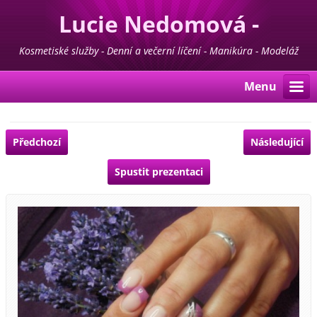
Lucie Nedomová -
Kosmetika - Manikúra -
Kosmetiské služby - Denní a večerní líčení - Manikúra - Modeláž
nehtů - Pedikúra - Depilace - Prodej kosmetiky For Life & Madaga
Pedikúra
Menu
Předchozí
Následující
Spustit prezentaci