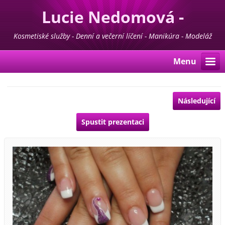
Lucie Nedomová -
Kosmetika - Manikúra -
Kosmetiské služby - Denní a večerní líčení - Manikúra - Modeláž
nehtů - Pedikúra - Depilace - Prodej kosmetiky For Life & Madaga
Pedikúra
Menu
Následující
Spustit prezentaci