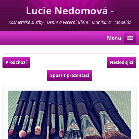
Lucie Nedomová -
Kosmetika - Manikúra -
Kosmetiské služby - Denní a večerní líčení - Manikúra - Modeláž
nehtů - Pedikúra - Depilace - Prodej kosmetiky For Life & Madaga
Pedikúra
Menu
Předchozí
Následující
Spustit prezentaci