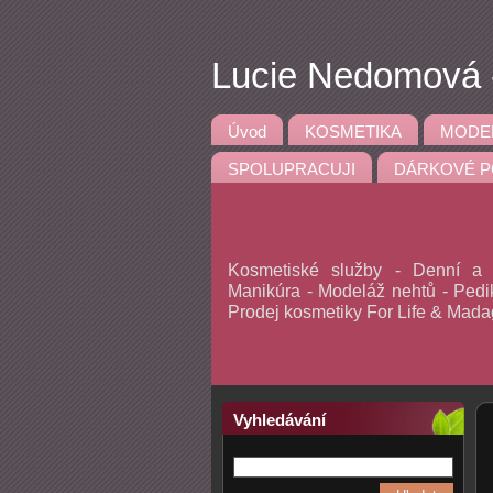
Lucie Nedomová -
Úvod
KOSMETIKA
MODE
SPOLUPRACUJI
DÁRKOVÉ P
Kosmetiské služby - Denní a v
Manikúra - Modeláž nehtů - Pedik
Prodej kosmetiky For Life & Mad
Vyhledávání