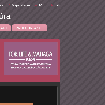
nka
Mapa stránek
RSS
Tisk
úra
TAKT
PRODEJNÍ AKCE