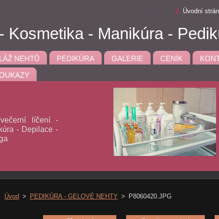
Úvodní strá
 Kosmetika - Manikúra - Pedik
LÁŽ NEHTŮ
PEDIKÚRA
GALERIE
CENÍK
KON
OUKAZY
ečerní líčení -
úra - Depilace -
aga
Úvod
>
PEDIKÚRA - GELOVÉ NEHTY
>
P8060420.JPG