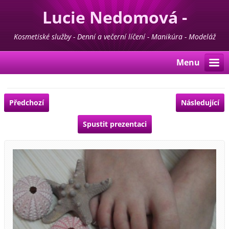
Lucie Nedomová -
Kosmetika - Manikúra -
Kosmetiské služby - Denní a večerní líčení - Manikúra - Modeláž
nehtů - Pedikúra - Depilace - Prodej kosmetiky For Life & Madaga
Pedikúra
Menu
Předchozí
Následující
Spustit prezentaci