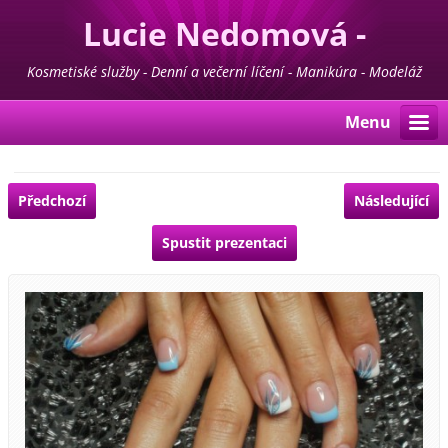
Lucie Nedomová -
Kosmetika - Manikúra -
Kosmetiské služby - Denní a večerní líčení - Manikúra - Modeláž
nehtů - Pedikúra - Depilace - Prodej kosmetiky For Life & Madaga
Pedikúra
Menu
Předchozí
Následující
Spustit prezentaci