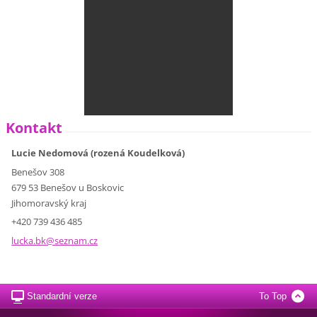
Kontakt
Lucie Nedomová (rozená Koudelková)
Benešov 308
679 53 Benešov u Boskovic
Jihomoravský kraj
+420 739 436 485
lucka.bk
@seznam.
cz
Standardní verze
To Top