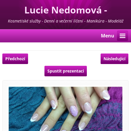
Lucie Nedomová -
Kosmetika - Manikúra -
Kosmetiské služby - Denní a večerní líčení - Manikúra - Modeláž
nehtů - Pedikúra - Depilace - Prodej kosmetiky For Life & Madaga
Pedikúra
Menu
Předchozí
Následující
Spustit prezentaci