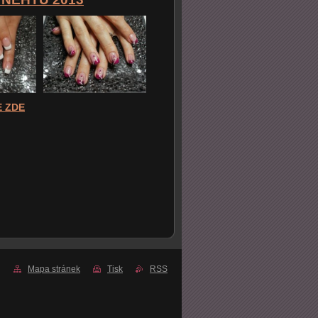
 ZDE
Mapa stránek
Tisk
RSS