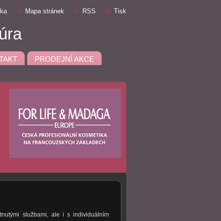
nka
Mapa stránek
RSS
Tisk
úra
TAKT
PRODEJNÍ AKCE
nutými službami, ale i s individuálním