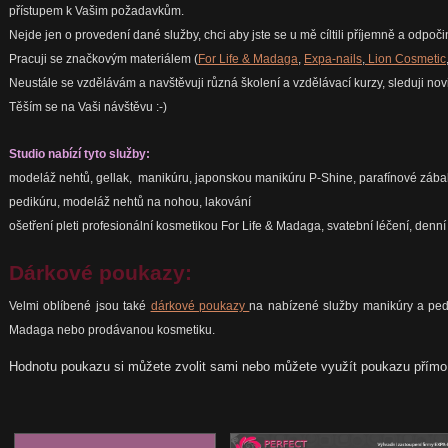
přístupem k Vašim požadavkům.
Nejde jen o provedení dané služby, chci aby jste se u mě cíltili příjemně a odpočin
Pracuji se značkovým materiálem (
For Life & Madaga
,
Expa-nails
,
Lion Cosmetic
Neustále se vzdělávám a navštěvuji různá školení a vzdělávací kurzy, sleduji nov
Těším se na Vaši návštěvu :-)
Studio nabízí tyto služby:
modeláž nehtů, gellak, manikúru, japonskou manikúru P-Shine, parafínové zába
pedikúru, modeláž nehtů na nohou, lakování
ošetření pleti profesionální kosmetikou For Life & Madaga, svatební léčení, denní 
Dárkové poukazy:
Velmi oblíbené jsou také
dárkové poukazy
na nabízené služby manikúry a pedi
Madaga nebo prodávanou kosmetiku.
Hodnotu poukazu si můžete zvolit sami nebo můžete využít poukazu přímo