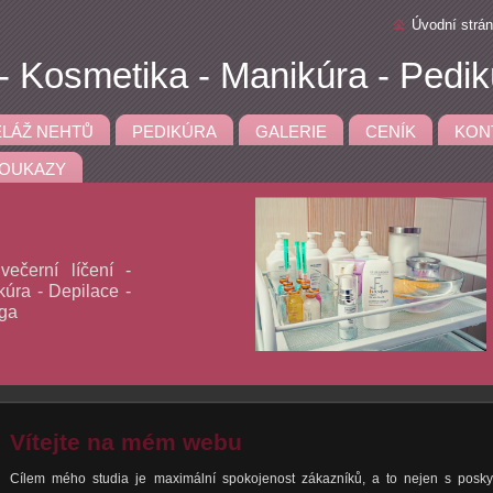
Úvodní strá
 Kosmetika - Manikúra - Pedik
LÁŽ NEHTŮ
PEDIKÚRA
GALERIE
CENÍK
KON
OUKAZY
ečerní líčení -
úra - Depilace -
aga
Vítejte na mém webu
Cílem mého studia je maximální spokojenost zákazníků, a to nejen s poskyt