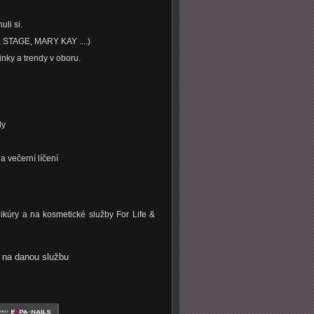
uli si.
, STAGE, MARY KAY ....)
inky a trendy v oboru.
ly
a večerní líčení
kúry a na kosmetické služby For Life &
 na danou službu