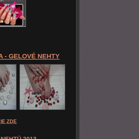
A - GELOVÉ NEHTY
IE ZDE
 NEHTŮ
2013