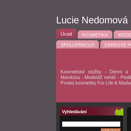
Lucie Nedomová -
Úvod
KOSMETIKA
MODE
SPOLUPRACUJI
DÁRKOVÉ P
Kosmetiské služby - Denní a v
Manikúra - Modeláž nehtů - Pedik
Prodej kosmetiky For Life & Mad
Vyhledávání