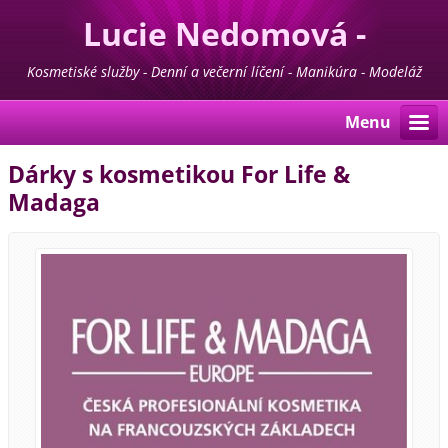
Lucie Nedomová -
Kosmetika - Manikúra -
Kosmetiské služby - Denní a večerní líčení - Manikúra - Modeláž
nehtů - Pedikúra - Depilace - Prodej kosmetiky For Life & Madaga
Pedikúra
Menu
Dárky s kosmetikou For Life &
Madaga