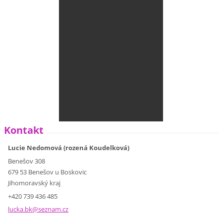
Kontakt
Lucie Nedomová (rozená Koudelková)
Benešov 308
679 53 Benešov u Boskovic
Jihomoravský kraj
+420 739 436 485
lucka.bk
@seznam.
cz