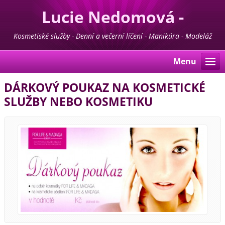
Lucie Nedomová -
Kosmetika - Manikúra -
Kosmetiské služby - Denní a večerní líčení - Manikúra - Modeláž
nehtů - Pedikúra - Depilace - Prodej kosmetiky For Life & Madaga
Pedikúra
Menu
DÁRKOVÝ POUKAZ NA KOSMETICKÉ
SLUŽBY NEBO KOSMETIKU