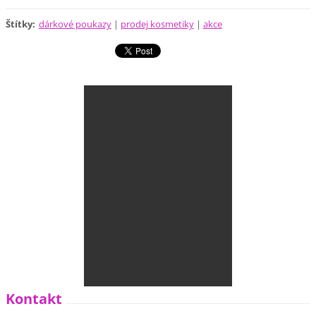
Štítky
:
dárkové poukazy
|
prodej kosmetiky
|
akce
Kontakt