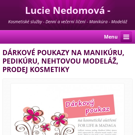
Lucie Nedomová -
Kosmetika - Manikúra -
Kosmetiské služby - Denní a večerní líčení - Manikúra - Modeláž
nehtů - Pedikúra - Depilace - Prodej kosmetiky For Life & Madaga
Pedikúra
Menu
DÁRKOVÉ POUKAZY NA MANIKÚRU,
PEDIKÚRU, NEHTOVOU MODELÁŽ,
PRODEJ KOSMETIKY