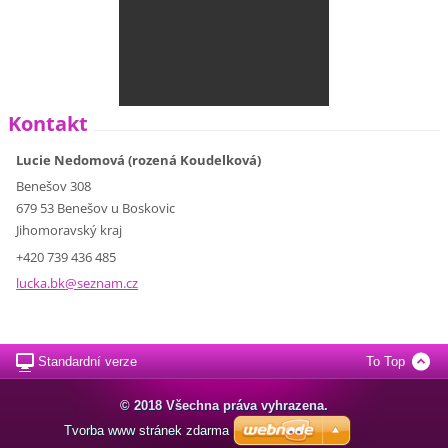
Kontakt
Lucie Nedomová (rozená Koudelková)
Benešov 308
679 53 Benešov u Boskovic
Jihomoravský kraj
+420 739 436 485
lucka.bk
@seznam.
cz
Standardní verze
To Top
© 2018 Všechna práva vyhrazena.
Tvorba www stránek zdarma