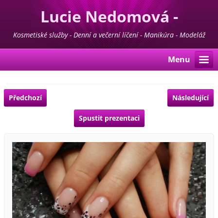
Lucie Nedomová -
Kosmetika - Manikúra -
Kosmetiské služby - Denní a večerní líčení - Manikúra - Modeláž
nehtů - Pedikúra - Depilace - Prodej kosmetiky For Life & Madaga
Pedikúra
Menu
Předchozí
Následující
Spustit prezentaci